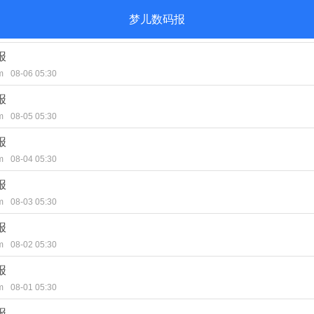
梦儿数码报
报
m
08-06 05:30
报
m
08-05 05:30
报
m
08-04 05:30
报
m
08-03 05:30
报
m
08-02 05:30
报
m
08-01 05:30
报