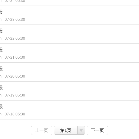
m
07-24 05:30
报
m
07-23 05:30
报
m
07-22 05:30
报
m
07-21 05:30
报
m
07-20 05:30
报
m
07-19 05:30
报
m
07-18 05:30
上一页
第1页
下一页