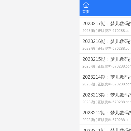
首页
2023217期：梦儿数码
2023澳门正版资料 670288.co
2023216期：梦儿数码
2023澳门正版资料 670288.co
2023215期：梦儿数码
2023澳门正版资料 670288.co
2023214期：梦儿数码
2023澳门正版资料 670288.co
2023213期：梦儿数码
2023澳门正版资料 670288.co
2023212期：梦儿数码
2023澳门正版资料 670288.co
2023211期：梦儿数码