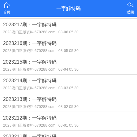
一字解特码
首页
返回
2023217期：一字解特码
2023澳门正版资料 670288.com
08-06 05:30
2023216期：一字解特码
2023澳门正版资料 670288.com
08-05 05:30
2023215期：一字解特码
2023澳门正版资料 670288.com
08-04 05:30
2023214期：一字解特码
2023澳门正版资料 670288.com
08-03 05:30
2023213期：一字解特码
2023澳门正版资料 670288.com
08-02 05:30
2023212期：一字解特码
2023澳门正版资料 670288.com
08-01 05:30
2023211期：一字解特码